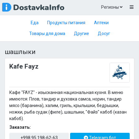
Регионы
Еда
Продукты питания
Аптеки
Товары для дома
Другие
Досуг
шашлыки
Kafe Fayz
Кафе "FAYZ" - изысканная национальная кухня. В меню
имеются: Плов, тандир и духовка самса, норин, тандир
мясо (баранина), халим, гриль, крылышки, бедрышки,
ножки, рыба судак (филе), шашлыки, "Файз" кабоб (казан
кабоб).
Заказать:
+998 95 198-62-63
Telegram бот