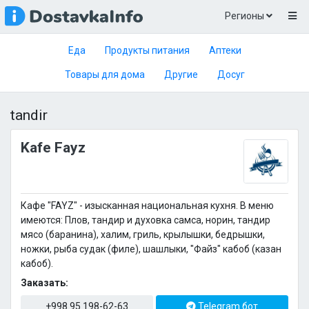
Регионы
Еда
Продукты питания
Аптеки
Товары для дома
Другие
Досуг
tandir
Kafe Fayz
Кафе "FAYZ" - изысканная национальная кухня. В меню
имеются: Плов, тандир и духовка самса, норин, тандир
мясо (баранина), халим, гриль, крылышки, бедрышки,
ножки, рыба судак (филе), шашлыки, "Файз" кабоб (казан
кабоб).
Заказать:
+998 95 198-62-63
Telegram бот