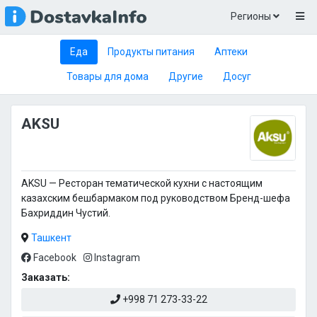
Регионы
Еда
Продукты питания
Аптеки
Товары для дома
Другие
Досуг
AKSU
AKSU — Ресторан тематической кухни с настоящим
казахским бешбармаком под руководством Бренд-шефа
Бахриддин Чустий.
Ташкент
Facebook
Instagram
Заказать:
+998 71 273-33-22