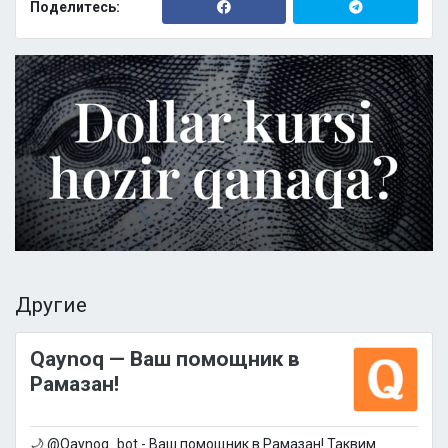
Поделитесь:
Другие
Qaynoq — Ваш помощник в
Рамазан!
🌙 @Qaynoq_bot - Ваш помощник в Рамазан! Таквим