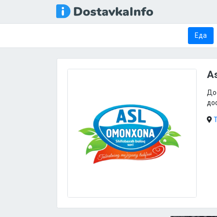
Еда
A
До
до