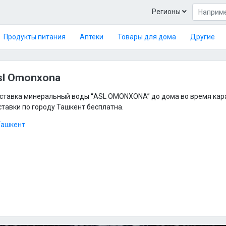
Регионы
Продукты питания
Аптеки
Товары для дома
Другие
sl Omonxona
ставка минеральный воды “ASL OMONXONA” до дома во время кара
ставки по городу Ташкент бесплатна.
Ташкент