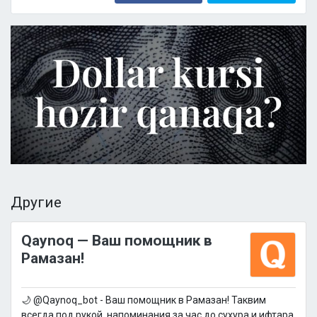
Другие
Qaynoq — Ваш помощник в
Рамазан!
🌙 @Qaynoq_bot - Ваш помощник в Рамазан! Таквим
всегда под рукой, напоминания за час до сухура и ифтара,