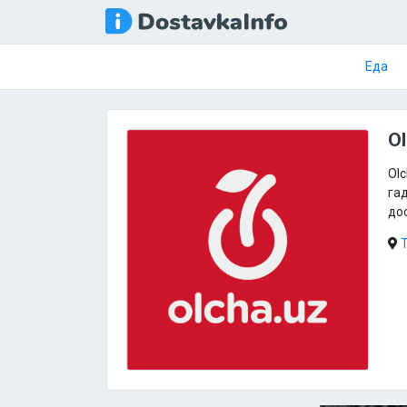
Еда
Ol
Olc
гад
до