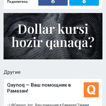
Поделитесь:
Другие
Qaynoq — Ваш помощник в
Рамазан!
🌙 @Qaynoq_bot - Ваш помощник в Рамазан! Таквим