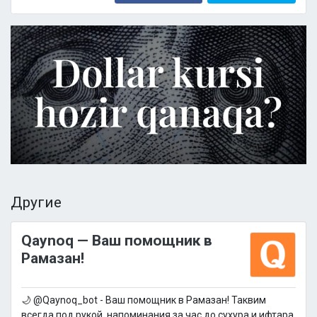
Другие
Qaynoq — Ваш помощник в
Рамазан!
🌙 @Qaynoq_bot - Ваш помощник в Рамазан! Таквим
всегда под рукой, напоминания за час до сухура и ифтара,