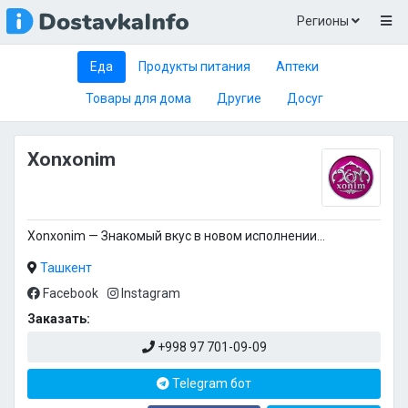
Регионы
Еда
Продукты питания
Аптеки
Товары для дома
Другие
Досуг
Xonxonim
Xonxonim — Знакомый вкус в новом исполнении…
Ташкент
Facebook
Instagram
Заказать:
+998 97 701-09-09
Telegram бот