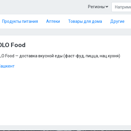
Регионы
Продукты питания
Аптеки
Товары для дома
Другие
OLO Food
O Food — доставка вкусной еды (фаст-фуд, пицца, нац.кухня)
Ташкент