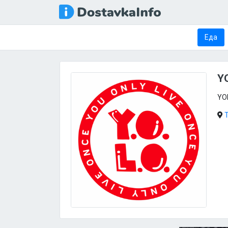
Еда
Y
YOL