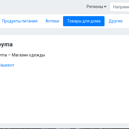
Регионы
Продукты питания
Аптеки
Товары для дома
Другие
oyma
yma — Магазин одежды
Ташкент