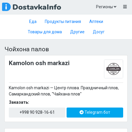
Регионы
Еда
Продукты питания
Аптеки
Товары для дома
Другие
Досуг
Чойхона палов
Kamolon osh markazi
Kamolon osh markazi — Центр плова. Праздничный плов,
Самаркандский плов, "Чайхана плов"
Заказать:
+998 90 928-16-61
Telegram бот