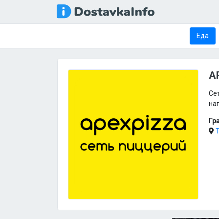
Еда
A
Сет
нап
Гр