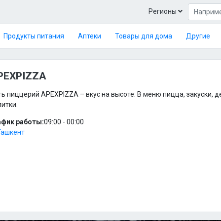
Регионы
Продукты питания
Аптеки
Товары для дома
Другие
PEXPIZZA
ь пиццерий APEXPIZZA – вкус на высоте. В меню пицца, закуски, д
итки.
афик работы:
09:00 - 00:00
Ташкент