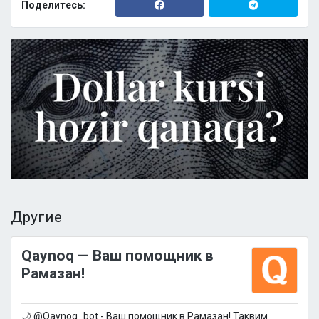
Поделитесь:
Другие
Qaynoq — Ваш помощник в
Рамазан!
🌙 @Qaynoq_bot - Ваш помощник в Рамазан! Таквим