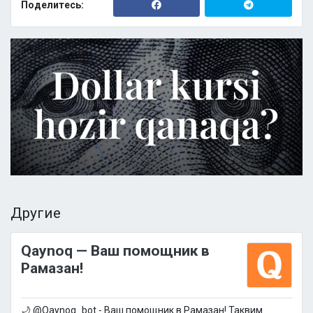
Поделитесь:
Другие
Qaynoq — Ваш помощник в
Рамазан!
🌙 @Qaynoq_bot - Ваш помощник в Рамазан! Таквим