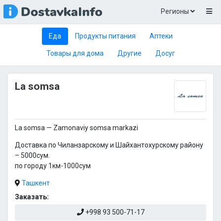
Регионы
Еда
Продукты питания
Аптеки
Товары для дома
Другие
Досуг
La somsa
La somsa — Zamonaviy somsa markazi
Доставка по Чиланзарскому и Шайхантохурскому району
– 5000сум.
по городу 1км-1000сум
Ташкент
Заказать:
+998 93 500-71-17