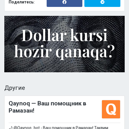
Поделитесь:
Другие
Qaynoq — Ваш помощник в
Рамазан!
🌙 @Qaynoq_bot - Ваш помощник в Рамазан! Таквим