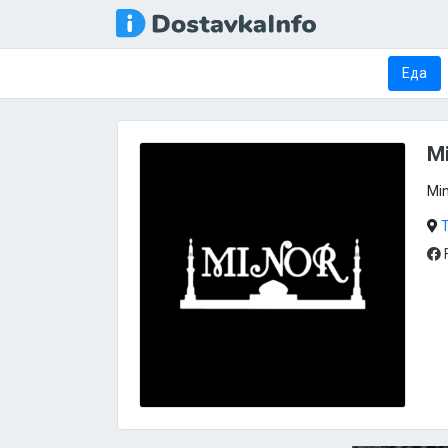
Еда
M
Мi