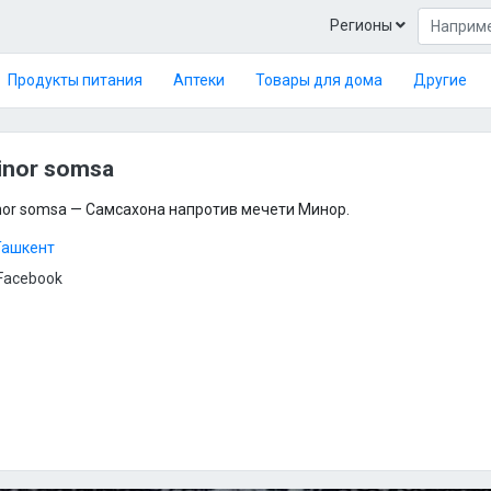
Регионы
Продукты питания
Аптеки
Товары для дома
Другие
inor somsa
nor somsa — Самсахона напротив мечети Минор.
Ташкент
Facebook