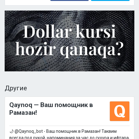
Другие
Qaynoq — Ваш помощник в
Рамазан!
🌙 @Qaynoq_bot - Ваш помощник в Рамазан! Таквим
всегда под рукой, напоминания за час до сухура и ифтара,