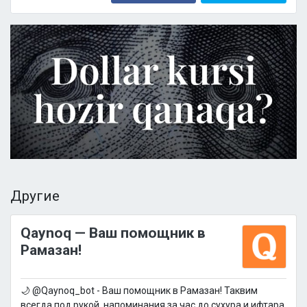
Другие
Qaynoq — Ваш помощник в
Рамазан!
🌙 @Qaynoq_bot - Ваш помощник в Рамазан! Таквим
всегда под рукой, напоминания за час до сухура и ифтара,