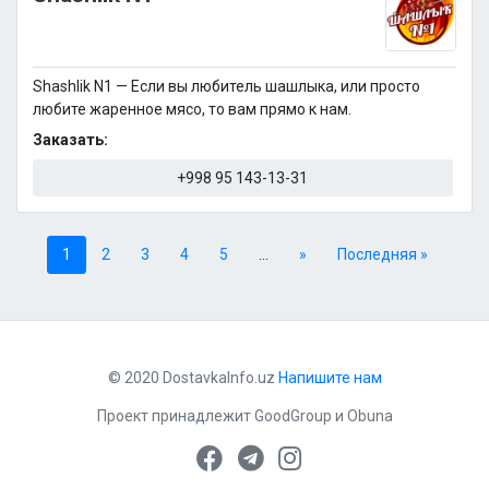
Shashlik N1 — Если вы любитель шашлыка, или просто
любите жаренное мясо, то вам прямо к нам.
Заказать:
+998 95 143-13-31
1
2
3
4
5
...
»
Последняя »
© 2020 DostavkaInfo.uz
Напишите нам
Проект принадлежит
GoodGroup
и
Obuna