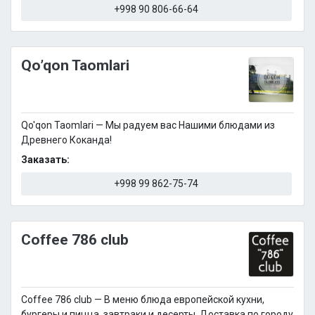
+998 90 806-66-64
Qo’qon Taomlari
Qo'qon Taomlari — Мы радуем вас Нашими блюдами из
Древнего Коканда!
Заказать:
+998 99 862-75-74
Coffee 786 club
Coffee 786 club — В меню блюда европейской кухни,
бургеры и пицца, завтраки и десерты. Доставка по городу