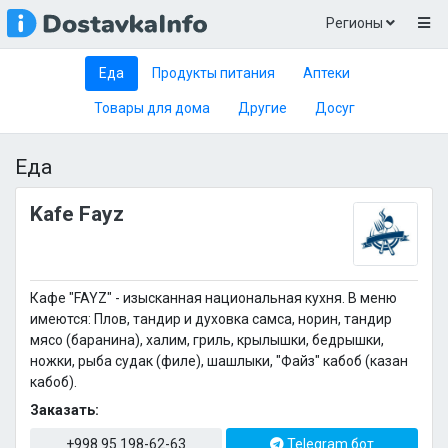
Регионы
Еда
Продукты питания
Аптеки
Товары для дома
Другие
Досуг
Еда
Kafe Fayz
Кафе "FAYZ" - изысканная национальная кухня. В меню
имеются: Плов, тандир и духовка самса, норин, тандир
мясо (баранина), халим, гриль, крылышки, бедрышки,
ножки, рыба судак (филе), шашлыки, "Файз" кабоб (казан
кабоб).
Заказать:
+998 95 198-62-63
Telegram бот