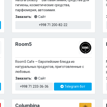
Natural Beauty — Бытовая химия, средства для
гигиены, косметические средства,
парфюмерия, автохимия.
Заказать:
Сайт
+998 71 200-82-22
Room5
Room5 Cafe — Европейские блюда из
натуральных продуктов, приготовленные с
любовью.
Заказать:
Сайт
+998 71 233-36-36
Telegram бот
Columbina