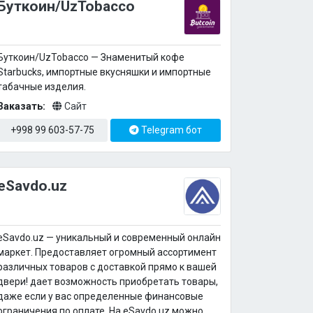
Буткоин/UzTobacco
Буткоин/UzTobacco — Знаменитый кофе
Starbucks, импортные вкусняшки и импортные
табачные изделия.
Заказать:
Сайт
+998 99 603-57-75
Telegram бот
eSavdo.uz
eSavdo.uz — уникальный и современный онлайн
маркет. Предоставляет огромный ассортимент
различных товаров с доставкой прямо к вашей
двери! дает возможность приобретать товары,
даже если у вас определенные финансовые
ограничения по оплате. На eSavdo.uz можно