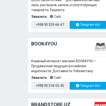
BLISS салон оптики — Доставка контактных
линз, растворов, капель и сопутствующих
товаров по Ташкенту.
Заказать:
Сайт
+998 90 329-66-47
Telegram бот
BOOK4YOU
Книжный интернет-магазин BOOK4YOU —
Продажа книг ведущих российских
издательств. Доставка по Узбекистану.
Заказать:
Сайт
+998 90 318-55-45
Telegram бот
BRANDSTORE.UZ