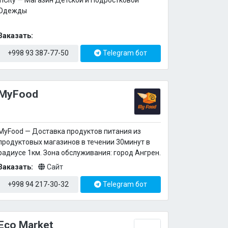
inCity — Магазин Детской и Подростковой
Одежды
Заказать:
+998 93 387-77-50
Telegram бот
MyFood
MyFood — Доставка продуктов питания из
продуктовых магазинов в течении 30минут в
радиусе 1км. Зона обслуживания: город Ангрен.
Заказать:
Сайт
+998 94 217-30-32
Telegram бот
Eco Market