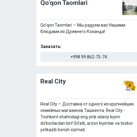
Qo’qon Taomlari
Qo'qon Taomlari — Мы радуем вас Нашими
блюдами из Древнего Коканда!
Заказать:
+998 99 862-75-74
Real City
Real City — Доставка от одного из крупнейших
семейных магазинов Ташкента. Real City -
Toshkent shahridagi eng yirik oilaviy kiyim
do'konlardan biri! Sifatli, arzon kiyimlar va tezkor
yetkazib berish xizmati.