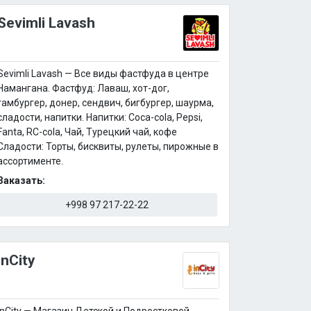
Sevimli Lavash
Sevimli Lavash — Все виды фастфуда в центре
Намангана. Фастфуд: Лаваш, хот-дог,
гамбургер, донер, сендвич, бигбургер, шаурма,
сладости, напитки. Напитки: Coca-cola, Pepsi,
Fanta, RC-cola, Чай, Турецкий чай, кофе
Сладости: Торты, бисквиты, рулеты, пирожные в
ассортименте.
Заказать:
+998 97 217-22-22
inCity